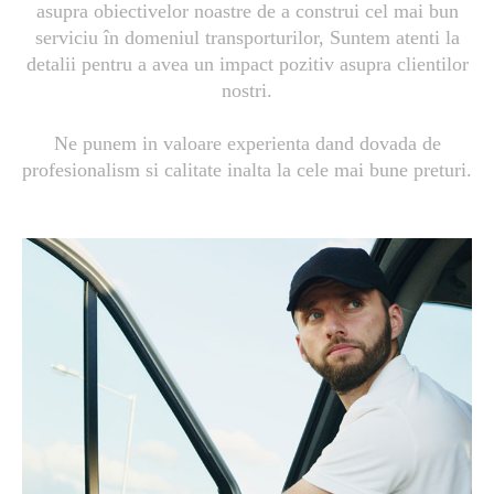
asupra obiectivelor noastre de a construi cel mai bun
serviciu în domeniul transporturilor, Suntem atenti la
detalii pentru a avea un impact pozitiv asupra clientilor
nostri.
Ne punem in valoare experienta dand dovada de
profesionalism si calitate inalta la cele mai bune preturi.