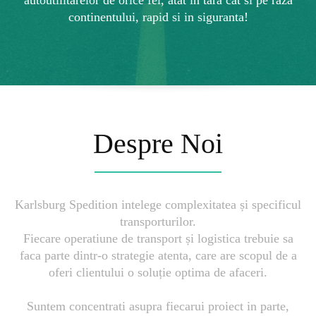
continentului, rapid si in siguranta!
Despre Noi
Karlsburg Spedition intelege complexitatea și specificul
transporturilor.
Fiecare operatiune de transport și logistica trebuie sa
faca parte dintr-o strategie atenta, care are scopul de a
oferi clientului o soluție optima de afaceri.
Suntem concentrati asupra fiecarui proiect in parte,