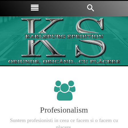
Profesionalism
Suntem profesionisti in ceea ce facem si o facem cu
placere.